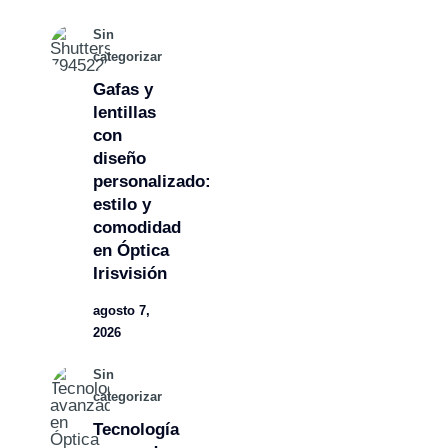
Sin
categorizar
Gafas y
lentillas
con
diseño
personalizado:
estilo y
comodidad
en Óptica
Irisvisión
agosto 7,
2026
Sin
categorizar
Tecnología