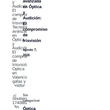
avanzada
en Óptica
y
Audición:
El
compromiso
de
Irisvisión
agosto 7,
2026
Sin
categorizar
Óptica