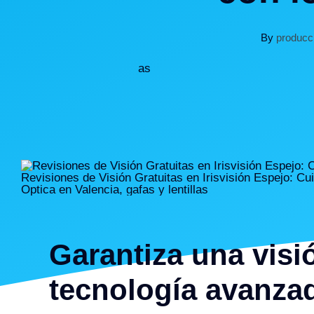
By
producc
as
garantiza una visión saludable con
tecnología avanza