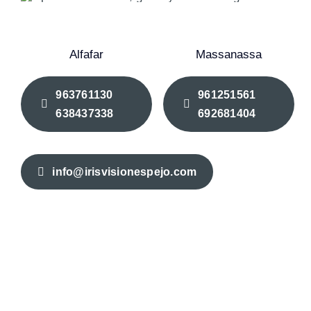
Alfafar
Massanassa
963761130
961251561
638437338
692681404
info@irisvisionespejo.com