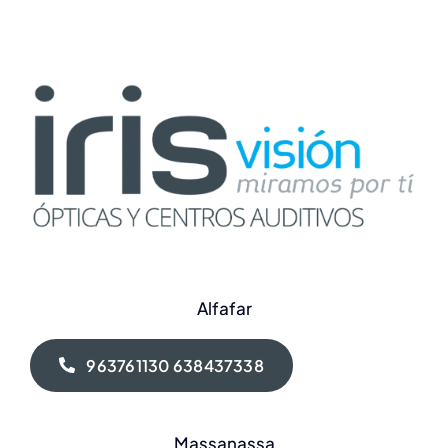
Alfafar
963761130 638437338
Massanassa