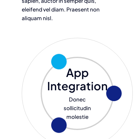
sapien, auctor in semper quis,
eleifend vel diam. Praesent non
aliquam nisl.
App
Integration
Donec
sollicitudin
molestie