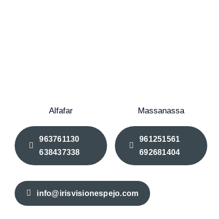
Alfafar
Massanassa
963761130
961251561
638437338
692681404
info@irisvisionespejo.com