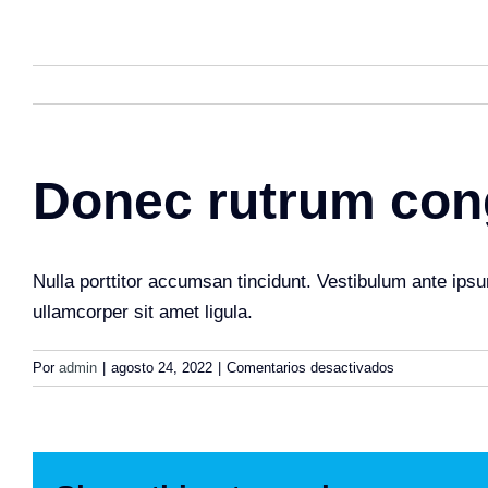
Saltar
al
contenido
donec rutrum co
Nulla porttitor accumsan tincidunt. Vestibulum ante ipsu
ullamcorper sit amet ligula.
en
Por
admin
|
agosto 24, 2022
|
Comentarios desactivados
Donec
rutrum
congue
leo
eget