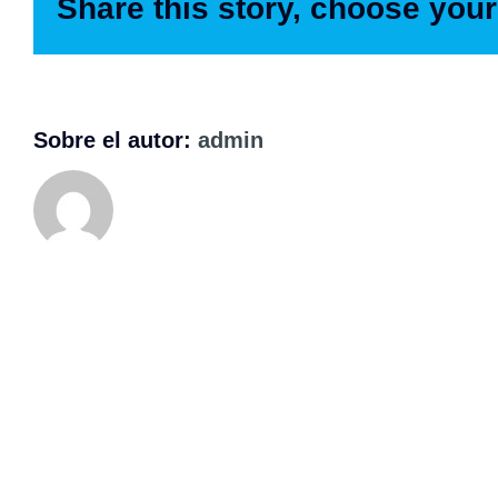
share this story, choose your
malesuada?
sobre el autor:
admin