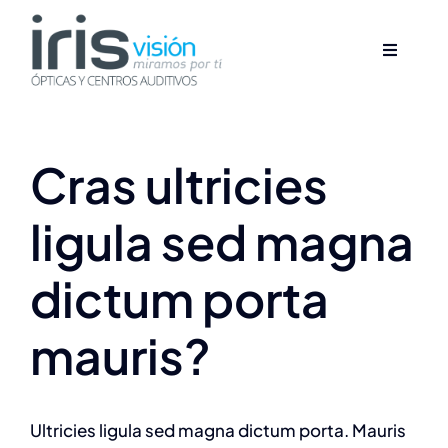
Saltar
al
Toggle
Toggle
contenido
Anterior
Navigati
Navigati
Inicio
Inicio
cras ultricies
Nosotros
Nosotros
ligula sed magna
Productos
Productos
dictum porta
Servicios
Servicios
mauris?
Blog
Blog
Ultricies ligula sed magna dictum porta. Mauris
Contacto
Contacto