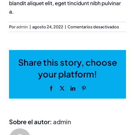
blandit aliquet elit, eget tincidunt nibh pulvinar
a.
en
Por
admin
|
agosto 24, 2022
|
Comentarios desactivados
Cras
ultricies
ligula
sed
share this story, choose
magna
dictum
your platform!
porta
mauris?
Facebook
X
LinkedIn
Pinterest
sobre el autor:
admin