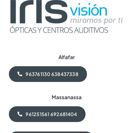
Alfafar
963761130 638437338
Massanassa
961251561 692681404