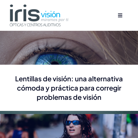
Saltar
al
Toggle
Toggle
contenido
Navigati
Navigati
Inicio
Inicio
Nosotros
Nosotros
Productos
Productos
lentillas de visión: una alternativa
cómoda y práctica para corregir
Servicios
Servicios
problemas de visión
Blog
Blog
Contacto
Contacto